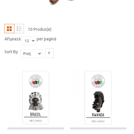
10 Produs(e)
Afişează
per pagină
Sort By