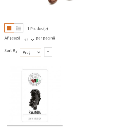
1 Produs(e)
Afişează
per pagină
Sort By