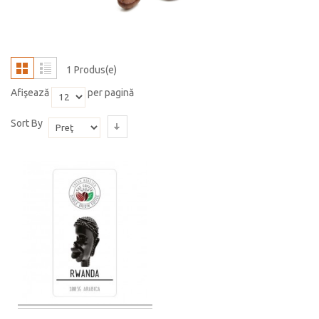
1 Produs(e)
Afişează
per pagină
Sort By