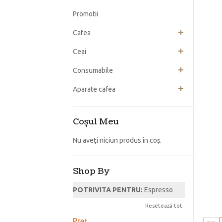
Promotii
Cafea
Ceai
Consumabile
Aparate cafea
Coşul Meu
Nu aveţi niciun produs în coş.
Shop By
POTRIVITA PENTRU:
Espresso
Resetează tot
Preţ