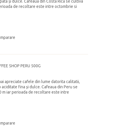
spata și dulce. Cafeaua din Costa Rica se cultiva
 perioada de recoltare este intre octombrie si
omparare
FFEE SHOP PERU 500G
i apreciate cafele din lume datorita calitatii,
o aciditate fina și dulce. Cafeaua din Peru se
00 m iar perioada de recoltare este intre
omparare