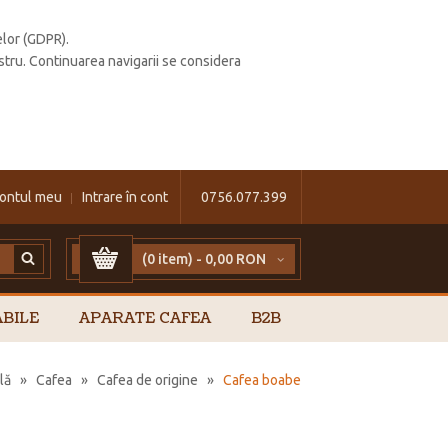
elor (GDPR).
stru. Continuarea navigarii se considera
ontul meu
Intrare în cont
0756.077.399
(0 item) -
0,00 RON
BILE
APARATE CAFEA
B2B
lă
»
Cafea
»
Cafea de origine
»
Cafea boabe