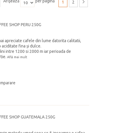
Afişează
per pagină
1
2
FFEE SHOP PERU 250G
i apreciate cafele din lume datorita calitatii,
 aciditate fina și dulce.
dini intre 1200 si 2000 m iar perioada de
tie.
Află mai mult
omparare
OFFEE SHOP GUATEMALA 250G