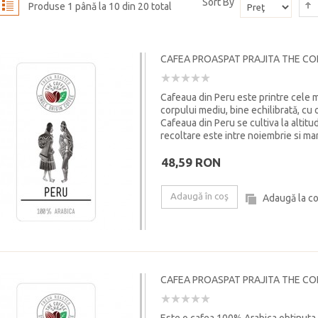
Sort By
Produse 1 până la 10 din 20 total
CAFEA PROASPAT PRAJITA THE CO
Cafeaua din Peru este printre cele ma
corpului mediu, bine echilibrată, cu o
Cafeaua din Peru se cultiva la altitu
recoltare este intre noiembrie si mar
48,59 RON
Adaugă în coş
Adaugă la c
CAFEA PROASPAT PRAJITA THE C