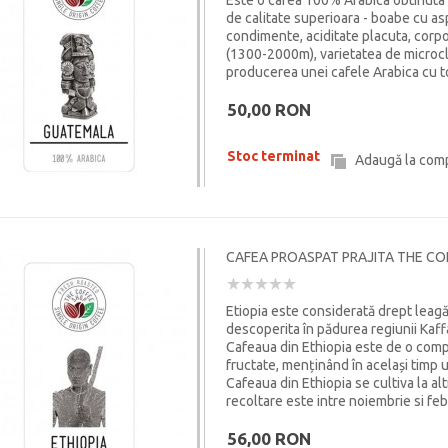
Este o cafea 100% Arabica obtinuta
de calitate superioara - boabe cu a
condimente, aciditate placuta, corpo
(1300-2000m), varietatea de microcli
producerea unei cafele Arabica cu to
50,00 RON
Stoc terminat
Adaugă la com
CAFEA PROASPAT PRAJITA THE CO
Etiopia este considerată drept leagăn
descoperita în pădurea regiunii Kaff
Cafeaua din Ethiopia este de o compl
fructate, menținând în același timp un
Cafeaua din Ethiopia se cultiva la al
recoltare este intre noiembrie si feb
56,00 RON