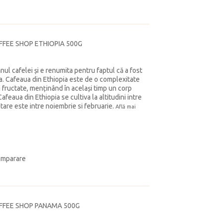
FFEE SHOP ETHIOPIA 500G
ul cafelei și e renumita pentru faptul că a fost
a. Cafeaua din Ethiopia este de o complexitate
i fructate, menținând în același timp un corp
Cafeaua din Ethiopia se cultiva la altitudini intre
tare este intre noiembrie si februarie.
Află mai
omparare
OFFEE SHOP PANAMA 500G