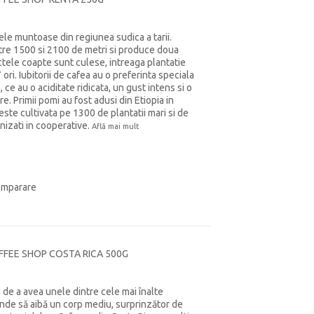
le muntoase din regiunea sudica a tarii.
ntre 1500 si 2100 de metri si produce doua
tele coapte sunt culese, intreaga plantatie
ori. Iubitorii de cafea au o preferinta speciala
ce au o aciditate ridicata, un gust intens si o
. Primii pomi au fost adusi din Etiopia in
ste cultivata pe 1300 de plantatii mari si de
nizati in cooperative.
Află mai mult
omparare
FFEE SHOP COSTA RICA 500G
 de a avea unele dintre cele mai înalte
tinde să aibă un corp mediu, surprinzător de