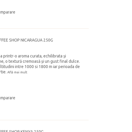
omparare
FFEE SHOP NICARAGUA 250G
 printr-o aroma curata, echilibrata și
ne, o textură cremoasă și un gust final dulce.
ltitudini intre 1000 si 1800 m iar perioada de
rtie.
Află mai mult
omparare
FFEE SHOP KENYA 250G