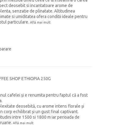
 prin metoda umed ceea ce & inseamna o cafea
spect deosebit si incantatoare arome de
lenta, senzatie de plinatate. Altitudinea
mate si umiditatea ofera conditii ideale pentru
tul particulare.
Află mai mult
parare
FFEE SHOP ETHIOPIA 250G
ul cafelei și e renumita pentru faptul că a fost
a.
exitate deosebită, cu arome intens florale și
 corp echilibrat și un gust final captivant.
titudini intre 1500 si 1800 m iar perioada de
ruarie.
Află mai mult