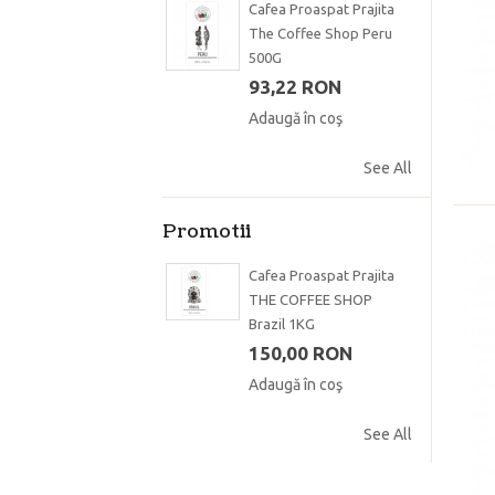
Cafea Proaspat Prajita
The Coffee Shop Peru
500G
93,22 RON
Adaugă în coş
See All
Promotii
Cafea Proaspat Prajita
THE COFFEE SHOP
Brazil 1KG
150,00 RON
Adaugă în coş
See All