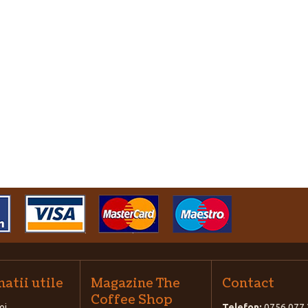
atii utile
Magazine The
Contact
Coffee Shop
oi
Telefon:
0756 077 