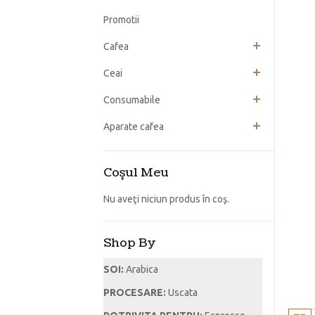
Promotii
Cafea
Ceai
Consumabile
Aparate cafea
Coşul Meu
Nu aveţi niciun produs în coş.
Shop By
SOI:
Arabica
PROCESARE:
Uscata