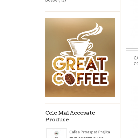
Boabe
(12)
C
C
Cele Mai Accesate
Produse
Cafea Proaspat Prajita