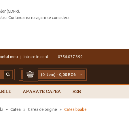
elor (GDPR).
stru. Continuarea navigarii se considera
ontul meu
Intrare în cont
0756.077.399
(0 item) -
0,00 RON
BILE
APARATE CAFEA
B2B
lă
»
Cafea
»
Cafea de origine
»
Cafea boabe