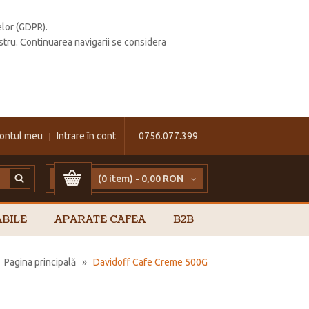
elor (GDPR).
stru. Continuarea navigarii se considera
ontul meu
Intrare în cont
0756.077.399
(0 item) -
0,00 RON
BILE
APARATE CAFEA
B2B
Pagina principală
»
Davidoff Cafe Creme 500G