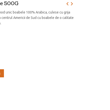
me 500G
od unic boabele 100% Arabica, culese cu grija
in centrul Americii de Sud cu boabele de o calitate
.
ş