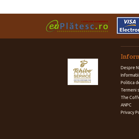
Inform
Despre N
Informatii
Politica d
Termeni s
The Coff
ANPC
Privacy P