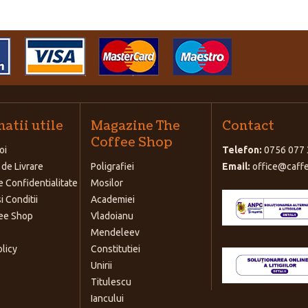
atii utile
Magazine The
Contact
Coffee Shop
oi
Telefon:
0756 077 
 de Livrare
Poligrafiei
Email:
office@caffe
e Confidentialitate
Mosilor
i Conditii
Academiei
ee Shop
Vladoianu
Mendeleev
olicy
Constitutiei
Unirii
Titulescu
Iancului