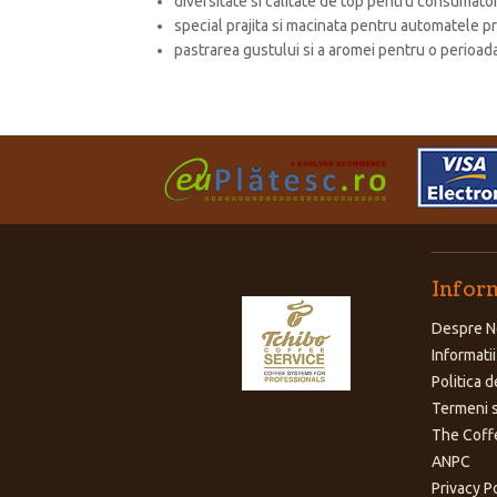
diversitate si calitate de top pentru consumatori
special prajita si macinata pentru automatele p
pastrarea gustului si a aromei pentru o perioad
Inform
Despre N
Informatii
Politica d
Termeni s
The Coff
ANPC
Privacy P