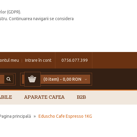
elor (GDPR).
stru. Continuarea navigarii se considera
ontul meu
Intrare în cont
0756.077.399
(0 item) -
0,00 RON
BILE
APARATE CAFEA
B2B
Pagina principală
»
Eduscho Cafe Espresso 1KG