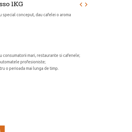
sso 1KG
u special conceput, dau cafelei o aroma
ru consumatorii mari, restaurante si cafenele;
 automatele profesioniste;
tru o perioada mai lunga de timp.
ş