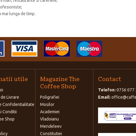
i mari, restaurante si cafenele;
rofesioniste;
a mai lunga de timp.
atii utile
Magazine The
Contact
Coffee Shop
oi
Telefon:
0756 077 
 de Livrare
Poligrafiei
Email:
office@caffe
e Confidentialitate
Mosilor
i Conditii
Academiei
ee Shop
Vladoianu
Mendeleev
olicy
Constitutiei