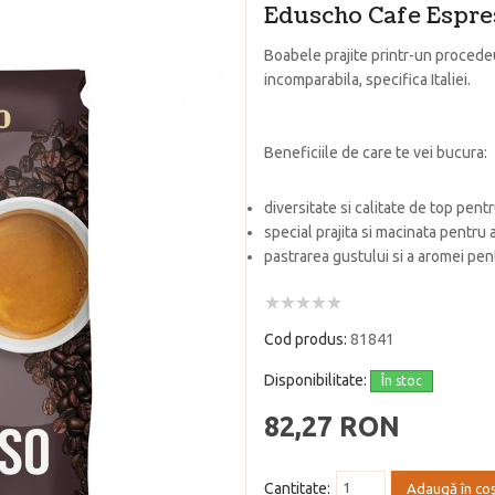
Eduscho Cafe Espre
Boabele prajite printr-un procede
incomparabila, specifica Italiei.
Beneficiile de care te vei bucura:
diversitate si calitate de top pent
special prajita si macinata pentru
pastrarea gustului si a aromei pen
Cod produs:
81841
Disponibilitate:
În stoc
82,27 RON
Cantitate:
Adaugă în co