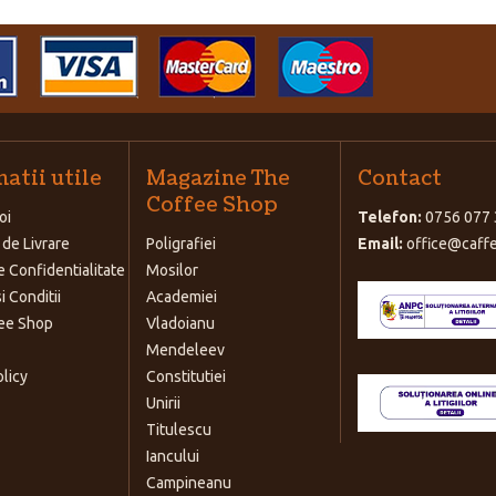
atii utile
Magazine The
Contact
Coffee Shop
oi
Telefon:
0756 077 
 de Livrare
Poligrafiei
Email:
office@caffe
e Confidentialitate
Mosilor
i Conditii
Academiei
ee Shop
Vladoianu
Mendeleev
olicy
Constitutiei
Unirii
Titulescu
Iancului
Campineanu