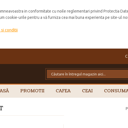
mneavoastra in conformitate cu noile reglementari privind Protectia Dat
cum cookie-urile pentru a vă furniza cea mai buna experienta pe site-ul no
si conditii
C
ASĂ
PROMOTII
CAFEA
CEAI
CONSUMA
AT
P