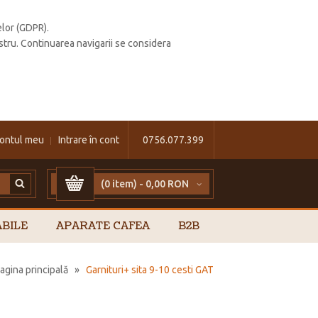
elor (GDPR).
stru. Continuarea navigarii se considera
ontul meu
Intrare în cont
0756.077.399
(0 item) -
0,00 RON
BILE
APARATE CAFEA
B2B
agina principală
»
Garnituri+ sita 9-10 cesti GAT