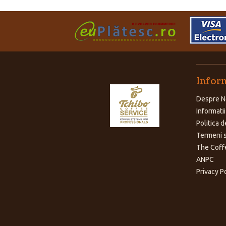
Inform
Despre N
Informatii
Politica d
Termeni s
The Coff
ANPC
Privacy P