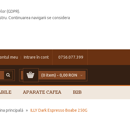
elor (GDPR).
stru. Continuarea navigarii se considera
ontul meu
Intrare în cont
0756.077.399
(0 item) -
0,00 RON
BILE
APARATE CAFEA
B2B
ina principală
»
ILLY Dark Espresso Boabe 250G