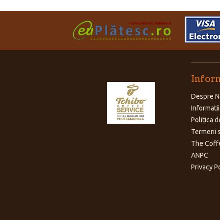
Inform
Despre N
Informatii
Politica d
Termeni s
The Coff
ANPC
Privacy P