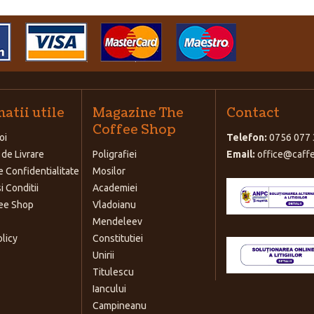
atii utile
Magazine The
Contact
Coffee Shop
oi
Telefon:
0756 077 
 de Livrare
Poligrafiei
Email:
office@caffe
e Confidentialitate
Mosilor
i Conditii
Academiei
ee Shop
Vladoianu
Mendeleev
olicy
Constitutiei
Unirii
Titulescu
Iancului
Campineanu