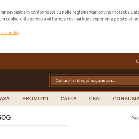
mneavoastra in conformitate cu noile reglementari privind Protectia Dat
cum cookie-urile pentru a vă furniza cea mai buna experienta pe site-ul no
si conditii
C
ASĂ
PROMOTII
CAFEA
CEAI
CONSUMA
250G
Pag