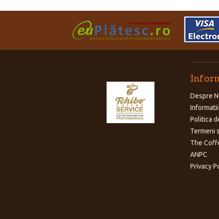
Inform
Despre N
Informatii
Politica d
Termeni s
The Coff
ANPC
Privacy P