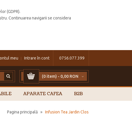
elor (GDPR).
stru. Continuarea navigarii se considera
ontul meu
Intrare în cont
0756.077.399
(0 item) -
0,00 RON
BILE
APARATE CAFEA
B2B
Pagina principală
»
Infusion Tea Jardin Clos