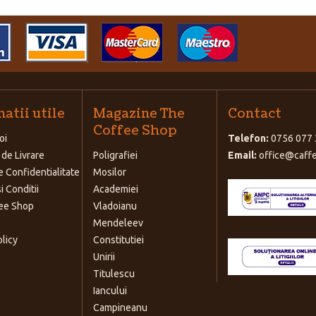
atii utile
Magazine The
Contact
Coffee Shop
oi
Telefon:
0756 077 
 de Livrare
Poligrafiei
Email:
office@caffe
e Confidentialitate
Mosilor
i Conditii
Academiei
ee Shop
Vladoianu
Mendeleev
olicy
Constitutiei
Unirii
Titulescu
Iancului
Campineanu