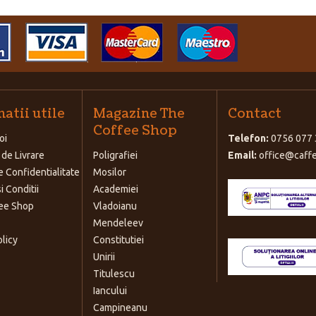
atii utile
Magazine The
Contact
Coffee Shop
oi
Telefon:
0756 077 
 de Livrare
Poligrafiei
Email:
office@caffe
e Confidentialitate
Mosilor
i Conditii
Academiei
ee Shop
Vladoianu
Mendeleev
olicy
Constitutiei
Unirii
Titulescu
Iancului
Campineanu