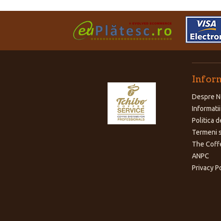
Inform
Despre N
Informatii
Politica d
Termeni s
The Coff
ANPC
Privacy P