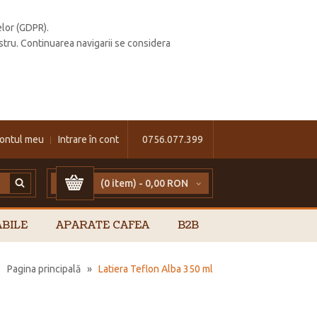
elor (GDPR).
stru. Continuarea navigarii se considera
ontul meu
Intrare în cont
0756.077.399
(0 item) -
0,00 RON
BILE
APARATE CAFEA
B2B
Pagina principală
»
Latiera Teflon Alba 350 ml