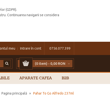
elor (GDPR).
stru. Continuarea navigarii se considera
ontul meu
Intrare în cont
0756.077.399
(0 item) -
0,00 RON
BILE
APARATE CAFEA
B2B
Pagina principală
»
Pahar To Go Alfredo 237ml