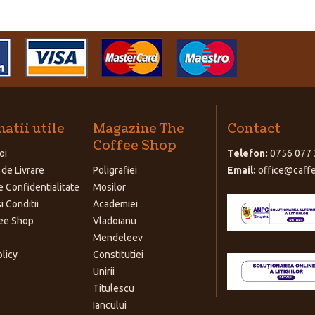
atii utile
Magazine The
Contact
Coffee Shop
oi
Telefon:
0756 077 
 de Livrare
Poligrafiei
Email:
office@caffe
e Confidentialitate
Mosilor
i Conditii
Academiei
ee Shop
Vladoianu
Mendeleev
olicy
Constitutiei
Unirii
Titulescu
Iancului