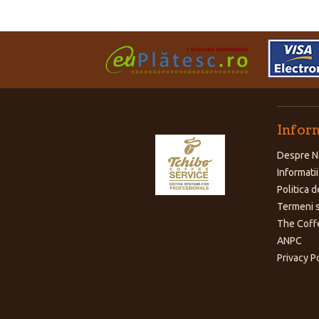
Inform
Despre N
Informatii
Politica d
Termeni s
The Coff
ANPC
Privacy P