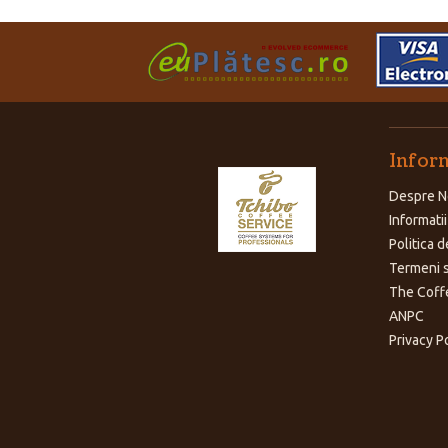
Inform
Despre N
Informatii
Politica d
Termeni s
The Coff
ANPC
Privacy P