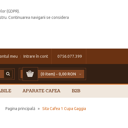
elor (GDPR).
stru. Continuarea navigarii se considera
ontul meu
Intrare în cont
0756.077.399
(0 item) -
0,00 RON
BILE
APARATE CAFEA
B2B
Pagina principală
»
Sita Cafea 1 Cupa Gaggia