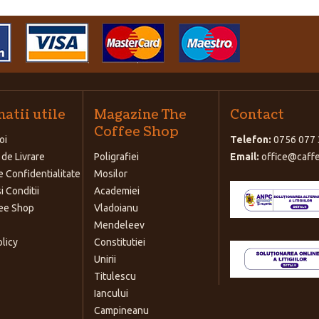
atii utile
Magazine The
Contact
Coffee Shop
oi
Telefon:
0756 077 
 de Livrare
Poligrafiei
Email:
office@caffe
e Confidentialitate
Mosilor
i Conditii
Academiei
ee Shop
Vladoianu
Mendeleev
olicy
Constitutiei
Unirii
Titulescu
Iancului
Campineanu