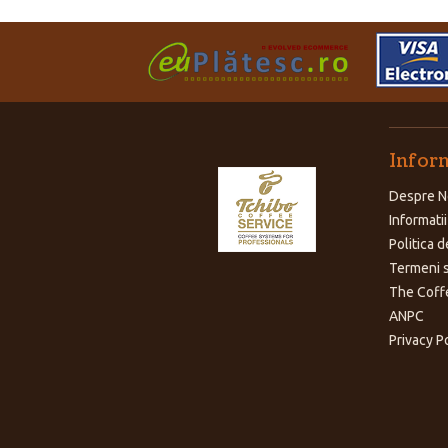
Inform
Despre N
Informatii
Politica d
Termeni s
The Coff
ANPC
Privacy P