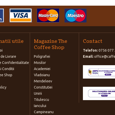
atii utile
Magazine The
Contact
Coffee Shop
oi
Telefon:
0756 077 
 de Livrare
Poligrafiei
Email:
office@caffe
e Confidentialitate
Mosilor
i Conditii
Academiei
ee Shop
Vladoianu
Mendeleev
olicy
Constitutiei
Unirii
Titulescu
Iancului
Campineanu