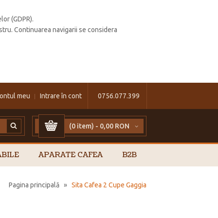
elor (GDPR).
stru. Continuarea navigarii se considera
ontul meu
Intrare în cont
0756.077.399
(0 item) -
0,00 RON
BILE
APARATE CAFEA
B2B
Pagina principală
»
Sita Cafea 2 Cupe Gaggia