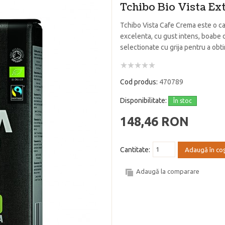
Tchibo Bio Vista Ex
Tchibo Vista Cafe Crema este o ca
excelenta, cu gust intens, boabe d
selectionate cu grija pentru a obt
Cod produs:
470789
Disponibilitate:
În stoc
148,46 RON
Cantitate:
Adaugă în co
Adaugă la comparare