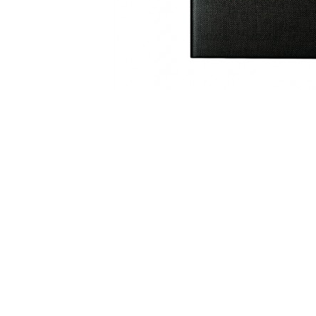
Descriere produs
Produc
Tchibo Vista Cafe Crema este o cafea 100% Arabi
selectionate cu grija pentru a obtine cea mai bu