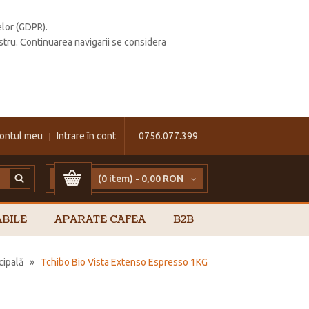
elor (GDPR).
stru. Continuarea navigarii se considera
ontul meu
Intrare în cont
0756.077.399
(0 item) -
0,00 RON
BILE
APARATE CAFEA
B2B
cipală
»
Tchibo Bio Vista Extenso Espresso 1KG