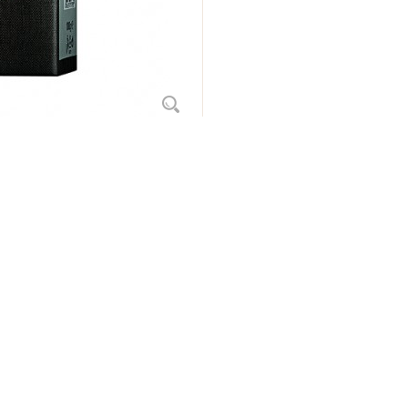
t's Review
Etichete produse
ca, Organica si Fairtrade. O cafea excelenta, cu gust intens, boabe de caf
na calitate din Germania.