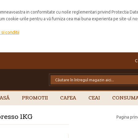
mneavoastra in conformitate cu noile reglementari privind Protectia Dat
cum cookie-urile pentru a vă furniza cea mai buna experienta pe site-ul no
si conditii
C
ASĂ
PROMOTII
CAFEA
CEAI
CONSUMA
presso 1KG
Pagina prin