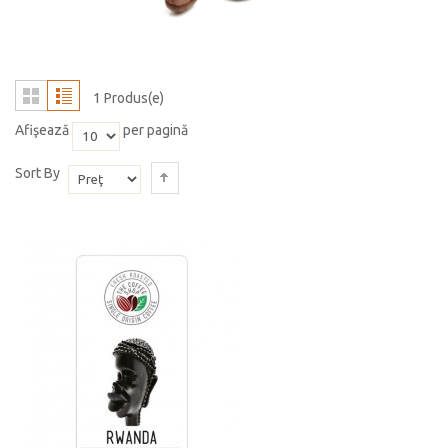
1 Produs(e)
Afişează
per pagină
Sort By