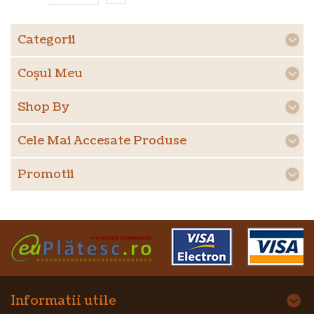
Categorii
Coşul Meu
Shop By
Cele Mai Accesate Produse
Promotii
Informatii utile