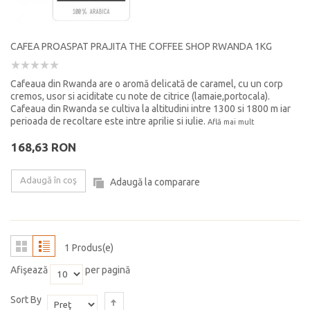
CAFEA PROASPAT PRAJITA THE COFFEE SHOP RWANDA 1KG
Cafeaua din Rwanda are o aromă delicată de caramel, cu un corp
cremos, usor si aciditate cu note de citrice (lamaie,portocala).
Cafeaua din Rwanda se cultiva la altitudini intre 1300 si 1800 m iar
perioada de recoltare este intre aprilie si iulie.
Află mai mult
168,63 RON
Adaugă în coş
Adaugă la comparare
1 Produs(e)
Afişează
per pagină
Sort By