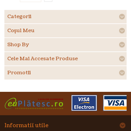
Categorii
Coşul Meu
Shop By
Cele Mai Accesate Produse
Promotii
Informatii utile