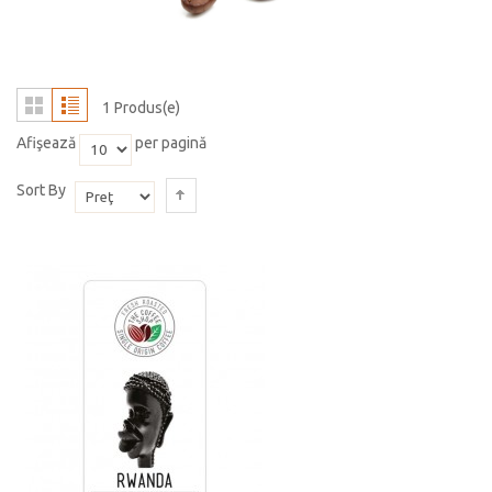
1 Produs(e)
Afişează
per pagină
Sort By