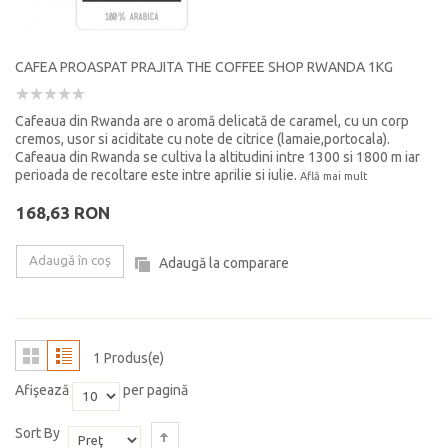
CAFEA PROASPAT PRAJITA THE COFFEE SHOP RWANDA 1KG
Cafeaua din Rwanda are o aromă delicată de caramel, cu un corp
cremos, usor si aciditate cu note de citrice (lamaie,portocala).
Cafeaua din Rwanda se cultiva la altitudini intre 1300 si 1800 m iar
perioada de recoltare este intre aprilie si iulie.
Află mai mult
168,63 RON
Adaugă în coş
Adaugă la comparare
1 Produs(e)
Afişează
per pagină
Sort By